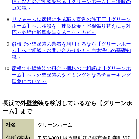
理）などのご相談を承る【グリーンホーム】～漆喰の
豆知識～
リフォームは彦根にある職人直営の施工店【グリーン
ホーム】へご相談を！建築板金・屋根張り替えにも対
応～外壁に影響を与えるコケ・カビ～
彦根で外壁塗装の業者を利用するなら【グリーンホー
ム】へご相談・お問い合わせを！～白木洗いの基礎知
識～
彦根で外壁塗装の料金・価格のご相談は【グリーンホ
ーム】へ～外壁塗装のタイミングとなるチョーキング
現象について～
長浜で外壁塗装を検討しているなら【グリーンホ
ーム】まで
社名
グリーンホーム
住所 (本店)
〒523-0001 滋賀県近江八幡市金剛寺町597